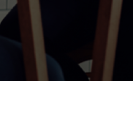
© 2026 Essity Professionals Hygiene Germany GmbH -
www.essity.com
.
Bei technischen Fragen, kontaktieren Sie bitte
advnap@essity.com
.